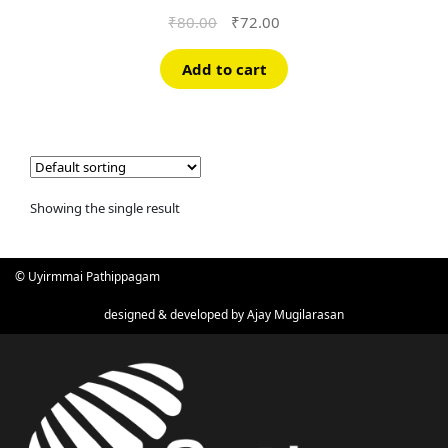
Original
Current
₹
80.00
₹
72.00
price
price
was:
is:
Add to cart
₹80.00.
₹72.00.
Showing the single result
© Uyirmmai Pathippagam
designed & developed by
Ajay Mugilarasan