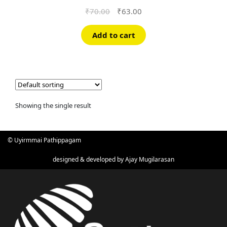
Original
Current
₹
70.00
₹
63.00
price
price
was:
is:
Add to cart
₹70.00.
₹63.00.
Showing the single result
© Uyirmmai Pathippagam
designed & developed by
Ajay Mugilarasan