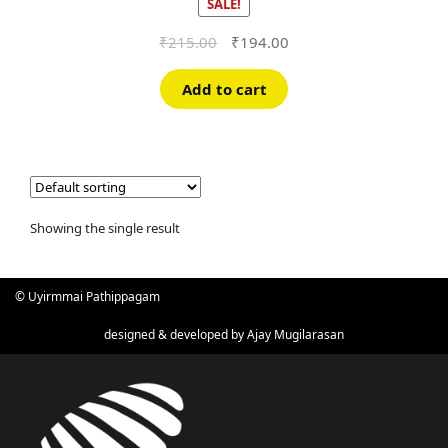
SALE!
Original
Current
₹
215.00
₹
194.00
price
price
was:
is:
Add to cart
₹215.00.
₹194.00.
Showing the single result
© Uyirmmai Pathippagam
designed & developed by
Ajay Mugilarasan