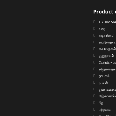
Product 
UYIRMMAI
உரை
கடிதங்கள்
கட்டுரைகள
கவிதைகள
குறுநாவல்
கேள்வி - பத
சிறுகதைக
நாடகம்
நாவல்
நுண்கதைக
நேர்காணல்
பிற
மற்றவை