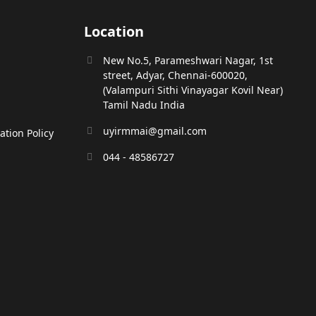
Location
New No.5, Parameshwari Nagar, 1st
street, Adyar, Chennai-600020,
(Valampuri Sithi Vinayagar Kovil Near)
Tamil Nadu India
uyirmmai@gmail.com
tion Policy
044 - 48586727