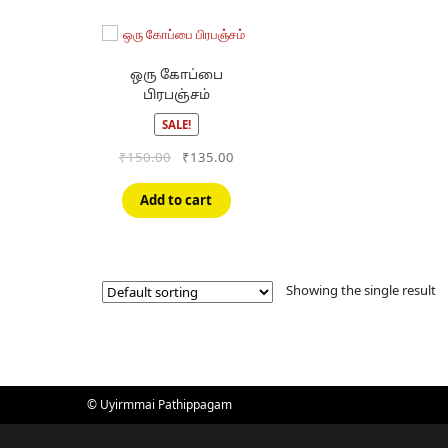
ஒரு கோப்பை
பிரபஞ்சம்
SALE!
Original
Current
₹
150.00
₹
135.00
price
price
was:
is:
Add to cart
₹150.00.
₹135.00.
Showing the single result
© Uyirmmai Pathippagam