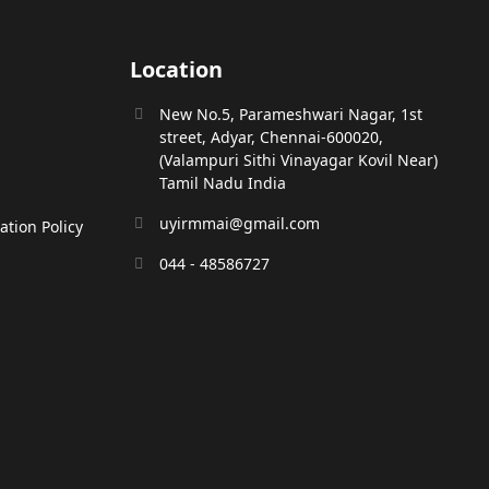
Location
New No.5, Parameshwari Nagar, 1st
street, Adyar, Chennai-600020,
(Valampuri Sithi Vinayagar Kovil Near)
Tamil Nadu India
uyirmmai@gmail.com
tion Policy
044 - 48586727