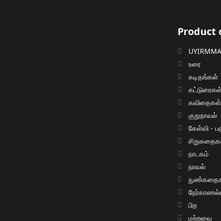
Product 
UYIRMMAI
உரை
கடிதங்கள்
கட்டுரைகள
கவிதைகள
குறுநாவல்
கேள்வி - பத
சிறுகதைக
நாடகம்
நாவல்
நுண்கதைக
நேர்காணல்
பிற
மற்றவை