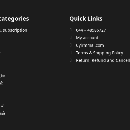
categories
Quick Links
 subscription
044 – 48586727
My account
uyirmmai.com
்
Terms & Shipping Policy
்
Return, Refund and Cancella
ில்
ள்
ள்
கள்