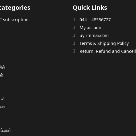
categories
Quick Links
 subscription
044 – 48586727
My account
uyirmmai.com
்
Terms & Shipping Policy
்
Return, Refund and Cancella
ில்
ள்
ள்
கள்
்புகள்