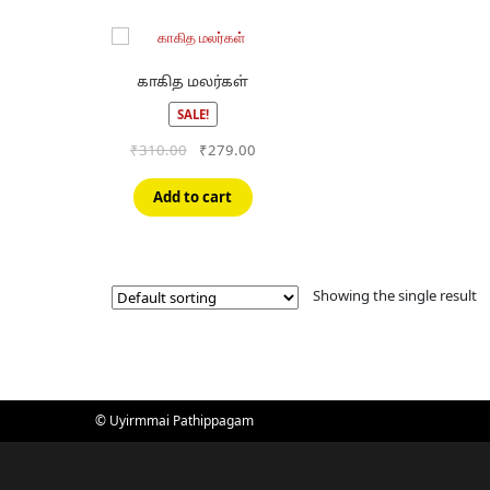
காகித மலர்கள்
SALE!
Original
Current
₹
310.00
₹
279.00
price
price
was:
is:
Add to cart
₹310.00.
₹279.00.
Showing the single result
© Uyirmmai Pathippagam