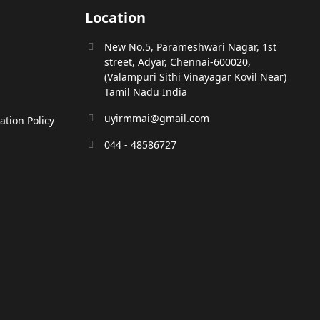
Location
New No.5, Parameshwari Nagar, 1st
street, Adyar, Chennai-600020,
(Valampuri Sithi Vinayagar Kovil Near)
Tamil Nadu India
uyirmmai@gmail.com
tion Policy
044 - 48586727