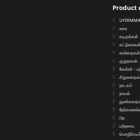
Product 
UYIRMMAI
உரை
கடிதங்கள்
கட்டுரைகள
கவிதைகள
குறுநாவல்
கேள்வி - பத
சிறுகதைக
நாடகம்
நாவல்
நுண்கதைக
நேர்காணல்
பிற
மற்றவை
மொழிபெயர்ப