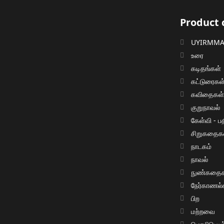
Product 
UYIRMMAI
உரை
கடிதங்கள்
கட்டுரைகள
கவிதைகள
குறுநாவல்
கேள்வி - பத
சிறுகதைக
நாடகம்
நாவல்
நுண்கதைக
நேர்காணல்
பிற
மற்றவை