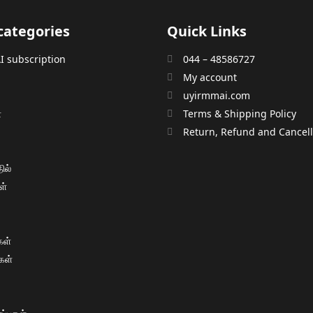
categories
Quick Links
 subscription
044 – 48586727
My account
uyirmmai.com
்
Terms & Shipping Policy
்
Return, Refund and Cancella
ில்
ள்
ள்
கள்