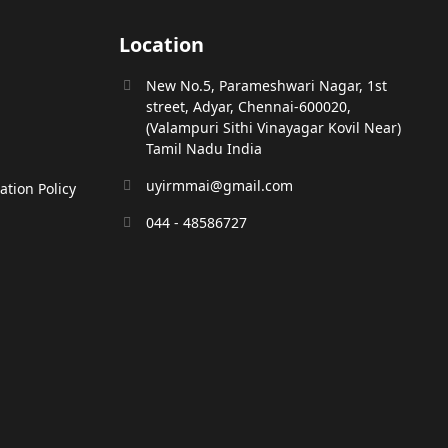
Location
New No.5, Parameshwari Nagar, 1st
street, Adyar, Chennai-600020,
(Valampuri Sithi Vinayagar Kovil Near)
Tamil Nadu India
uyirmmai@gmail.com
tion Policy
044 - 48586727