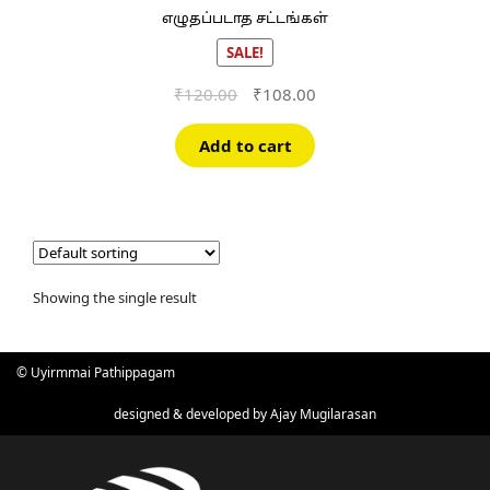
எழுதப்படாத சட்டங்கள்
SALE!
Original
Current
₹
120.00
₹
108.00
price
price
was:
is:
Add to cart
₹120.00.
₹108.00.
Showing the single result
© Uyirmmai Pathippagam
designed & developed by
Ajay Mugilarasan