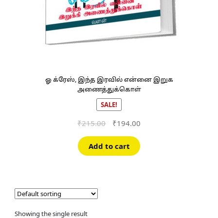
ஓ க்ரேஸ், இந்த இரவில் என்னை இறுக
அணைத்துக்கொள்
SALE!
Original
Current
₹
215.00
₹
194.00
price
price
was:
is:
Add to cart
₹215.00.
₹194.00.
Showing the single result