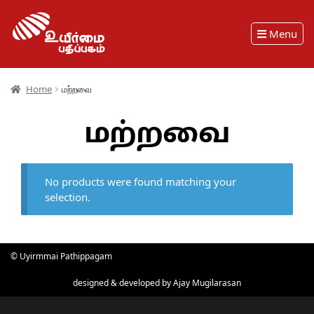
Menu
Home
மற்றவை
மற்றவை
No products were found matching your
selection.
© Uyirmmai Pathippagam
designed & developed by
Ajay Mugilarasan