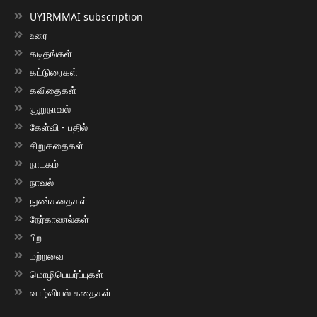
UYIRMMAI subscription
உரை
கடிதங்கள்
கட்டுரைகள்
கவிதைகள்
குறுநாவல்
கேள்வி - பதில்
சிறுகதைகள்
நாடகம்
நாவல்
நுண்கதைகள்
நேர்காணல்கள்
பிற
மற்றவை
மொழிபெயர்ப்புகள்
வாழ்வியல் கதைகள்