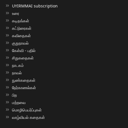
UYIRMMAI subscription
உரை
கடிதங்கள்
கட்டுரைகள்
கவிதைகள்
குறுநாவல்
கேள்வி - பதில்
சிறுகதைகள்
நாடகம்
நாவல்
நுண்கதைகள்
நேர்காணல்கள்
பிற
மற்றவை
மொழிபெயர்ப்புகள்
வாழ்வியல் கதைகள்