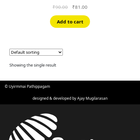
Original
Current
₹
90.00
₹
81.00
price
price
was:
is:
Add to cart
₹90.00.
₹81.00.
Showing the single result
© Uyirmmai Pathippagam
designed & developed by
Ajay Mugilarasan