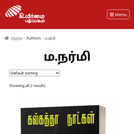
Menu
Home
Authors
ம.நர்மி
ம.நர்மி
Showing all 2 results