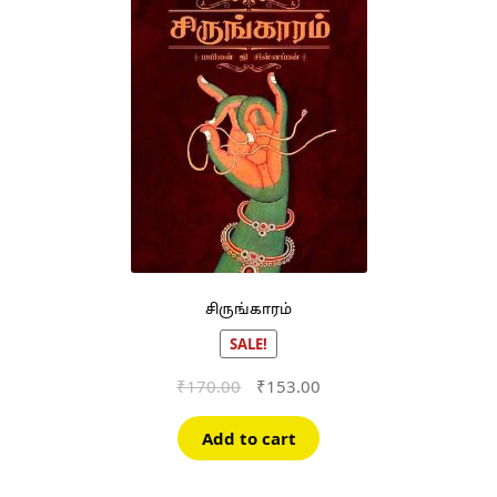
சிருங்காரம்
SALE!
Original
Current
₹
170.00
₹
153.00
price
price
was:
is:
Add to cart
₹170.00.
₹153.00.