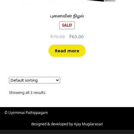
புனைவின் நிழல்
SALE!
Original
Current
₹
70.00
₹
63.00
price
price
was:
is:
Read more
₹70.00.
₹63.00.
Showing all 3 results
© Uyirmmai Pathippagam
designed & developed by
Ajay Mugilarasan