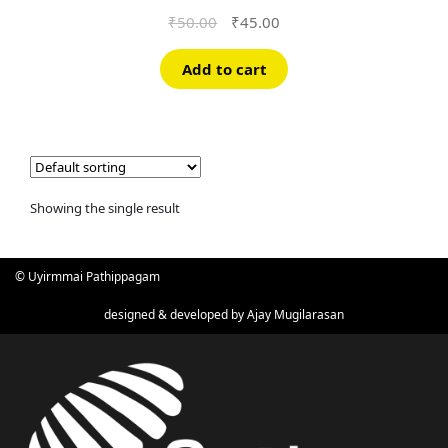
Original
Current
₹
50.00
₹
45.00
price
price
was:
is:
Add to cart
₹50.00.
₹45.00.
Showing the single result
© Uyirmmai Pathippagam
designed & developed by
Ajay Mugilarasan