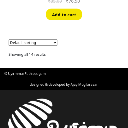
Original
Current
₹
85.00
₹
76.50
price
price
was:
is:
Add to cart
₹85.00.
₹76.50.
Showing all 14 results
© Uyirmmai Pathippagam
designed & developed by
Ajay Mugilarasan