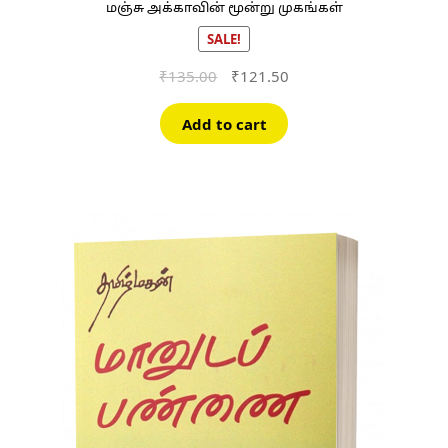
மஞ்சு அக்காவின் மூன்று முகங்கள்
SALE!
Original
Current
₹
135.00
₹
121.50
price
price
was:
is:
Add to cart
₹135.00.
₹121.50.