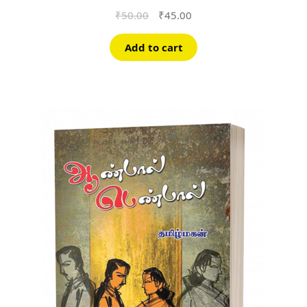
Original
Current
₹
50.00
₹
45.00
price
price
was:
is:
Add to cart
₹50.00.
₹45.00.