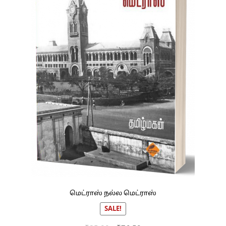
மெட்ராஸ் நல்ல மெட்ராஸ்
SALE!