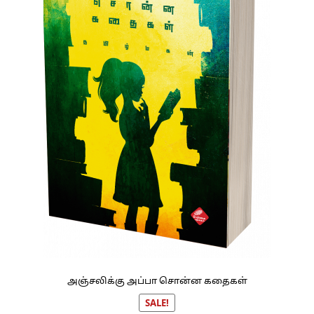
அஞ்சலிக்கு அப்பா சொன்ன கதைகள்
SALE!