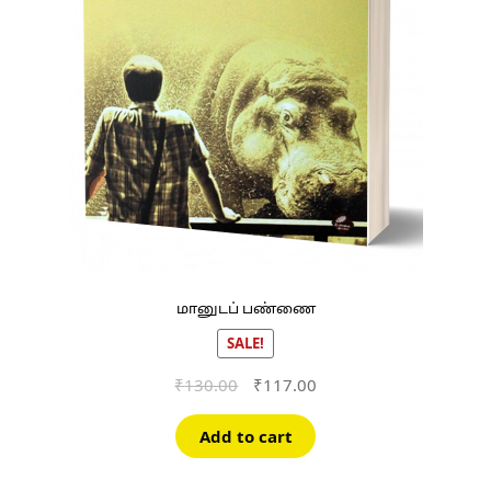
மானுடப் பண்ணை
SALE!
Original
Current
₹
130.00
₹
117.00
price
price
was:
is:
Add to cart
₹130.00.
₹117.00.