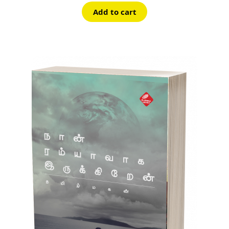
was:
is:
Add to cart
₹170.00.
₹153.00.