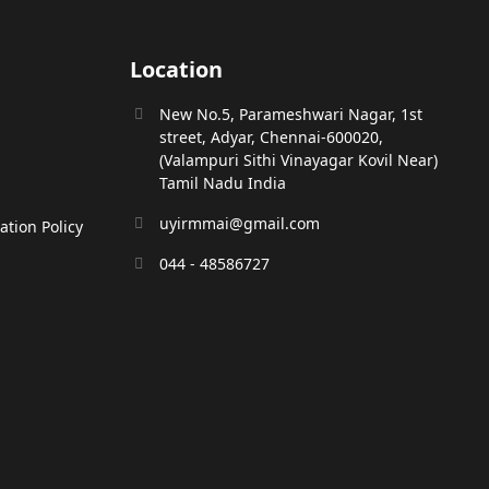
Location
New No.5, Parameshwari Nagar, 1st
street, Adyar, Chennai-600020,
(Valampuri Sithi Vinayagar Kovil Near)
Tamil Nadu India
uyirmmai@gmail.com
tion Policy
044 - 48586727