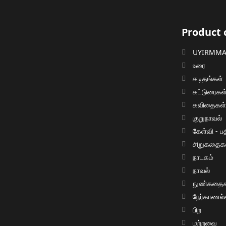
Product 
UYIRMMAI
உரை
கடிதங்கள்
கட்டுரைகள
கவிதைகள
குறுநாவல்
கேள்வி - பத
சிறுகதைக
நாடகம்
நாவல்
நுண்கதைக
நேர்காணல்
பிற
மற்றவை