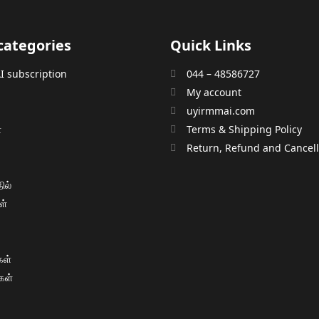
categories
Quick Links
 subscription
044 – 48586727
My account
uyirmmai.com
்
Terms & Shipping Policy
்
Return, Refund and Cancella
ில்
ள்
ள்
கள்