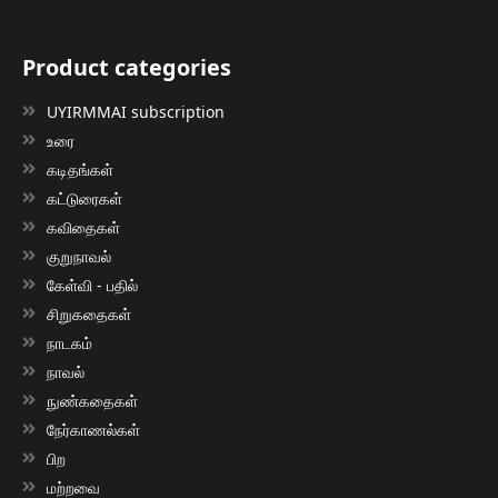
Product categories
UYIRMMAI subscription
உரை
கடிதங்கள்
கட்டுரைகள்
கவிதைகள்
குறுநாவல்
கேள்வி - பதில்
சிறுகதைகள்
நாடகம்
நாவல்
நுண்கதைகள்
நேர்காணல்கள்
பிற
மற்றவை