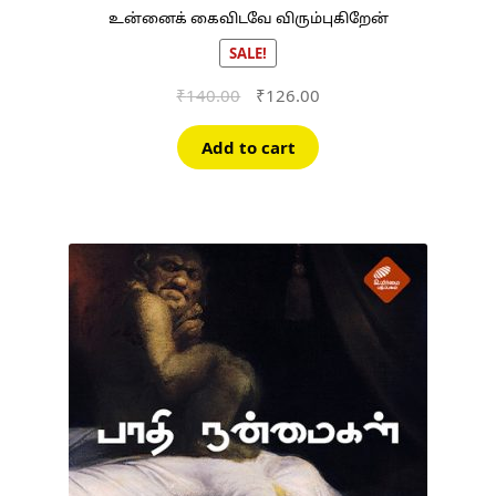
உன்னைக் கைவிடவே விரும்புகிறேன்
SALE!
Original
Current
₹
140.00
₹
126.00
price
price
was:
is:
Add to cart
₹140.00.
₹126.00.