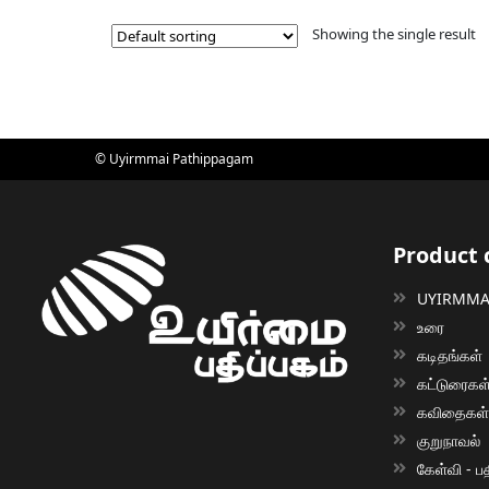
Showing the single result
© Uyirmmai Pathippagam
Product 
UYIRMMAI
உரை
கடிதங்கள்
கட்டுரைகள
கவிதைகள
குறுநாவல்
கேள்வி - பத