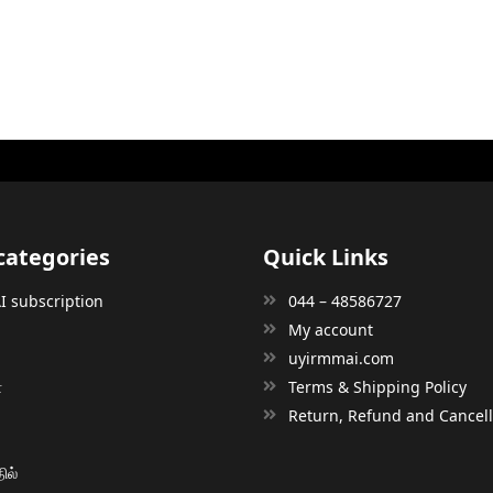
categories
Quick Links
 subscription
044 – 48586727
My account
uyirmmai.com
்
Terms & Shipping Policy
்
Return, Refund and Cancella
ில்